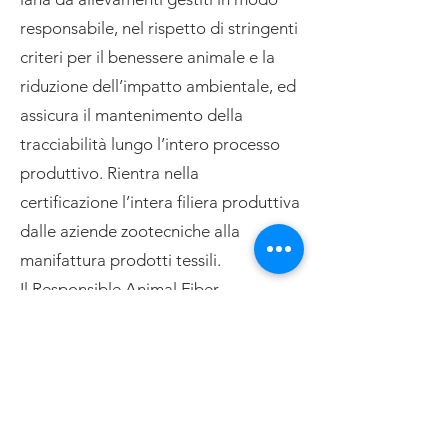
responsabile, nel rispetto di stringenti
criteri per il benessere animale e la
riduzione dell’impatto ambientale, ed
assicura il mantenimento della
tracciabilità lungo l’intero processo
produttivo. Rientra nella
certificazione l’intera filiera produttiva
dalle aziende zootecniche alla
manifattura prodotti tessili.
Il Responsible Animal Fiber
garantisce:
prodotti tessili contenenti almeno il
5% di fibra certificata;
attività e processi manifatturieri che
utilizzino modelli e procedure